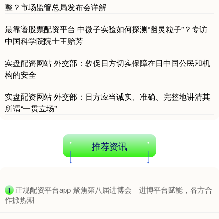
整？市场监管总局发布会详解
最靠谱股票配资平台 中微子实验如何探测“幽灵粒子”？专访
中国科学院院士王贻芳
实盘配资网站 外交部：敦促日方切实保障在日中国公民和机
沪深300
4694.44
+43.13
+0.93%
构的安全
实盘配资网站 外交部：日方应当诚实、准确、完整地讲清其
所谓“一贯立场”
推荐资讯
北证50
1134.24
+11.37
+1.01%
​正规配资平台app 聚焦第八届进博会｜进博平台赋能，各方合
1
作掀热潮