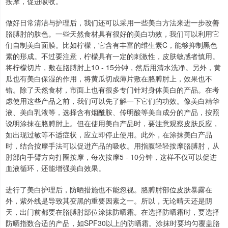
按摩，促进吸收。
做好日常清洁与护理后，我们还可以采用一些美白方法来进一步改善
胳膊肘的肤色。一些天然食材具有很好的美白功效，我们可以利用它
们自制美白面膜。比如柠檬，它含有丰富的维生素C，能够抑制黑色
素的形成。不过要注意，柠檬具有一定的刺激性，皮肤敏感者慎用。
将柠檬切片，敷在胳膊肘上10 - 15分钟，然后用清水洗净。另外，黄
瓜也有美白保湿的作用，将黄瓜切成薄片敷在胳膊肘上，效果也不
错。除了天然食材，市面上也有很多专门针对身体美白的产品。在考
虑使用这些产品之前，我们可以先了解一下它们的功效。像美白精华
液、美白乳液等，选择含有烟酰胺、传明酸等美白成分的产品，按照
说明涂抹在胳膊肘上。但在使用美白产品时，要注意观察皮肤反应，
如出现过敏等不适症状，应立即停止使用。此外，在涂抹美白产品
时，结合按摩手法可以促进产品的吸收。用指腹轻轻按摩胳膊肘，从
肘部向手臂方向打圈按摩，每次按摩5 - 10分钟，这样不仅可以促进
上证综指
3940.04
+39.68
+1.02%
血液循环，还能增强美白效果。
进行了美白护理后，防晒措施也不能忽视。胳膊肘部位皮肤暴露在
外，紫外线是导致其变黑的重要因素之一。所以，无论晴天还是阴
天，出门前都要在胳膊肘部位涂抹防晒霜。在选择防晒霜时，要选择
防晒指数合适的产品，如SPF30以上的防晒霜。涂抹时要均匀覆盖胳