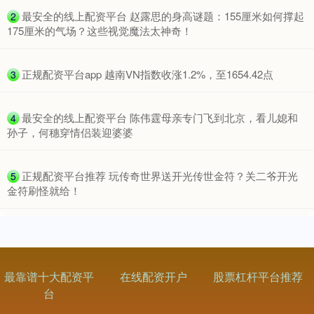
​最安全的线上配资平台 赵露思的身高谜题：155厘米如何撑起
2
175厘米的气场？这些视觉魔法太神奇！
​正规配资平台app 越南VN指数收涨1.2%，至1654.42点
3
创业板指
3563.12
+47.56
+1.35%
​最安全的线上配资平台 陈伟霆母亲专门飞到北京，看儿媳和
4
孙子，何穗穿情侣装迎婆婆
​正规配资平台推荐 玩传奇世界送开光传世金符？关二爷开光
5
金符刷怪就给！
基金指数
7242.10
+12.30
+0.17%
最靠谱十大配资平
在线配资开户
股票杠杆平台推荐
台