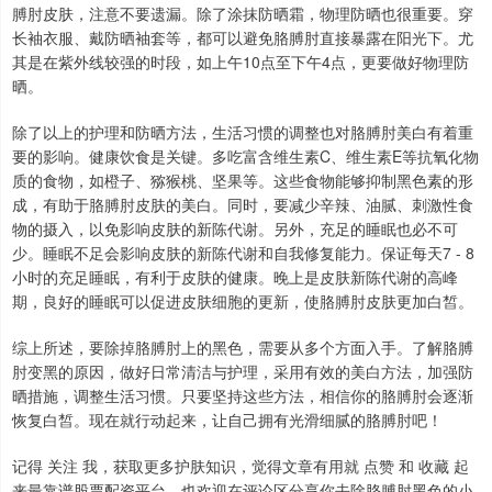
膊肘皮肤，注意不要遗漏。除了涂抹防晒霜，物理防晒也很重要。穿
长袖衣服、戴防晒袖套等，都可以避免胳膊肘直接暴露在阳光下。尤
其是在紫外线较强的时段，如上午10点至下午4点，更要做好物理防
深证成指
14311.01
+200.89
+1.42%
晒。
除了以上的护理和防晒方法，生活习惯的调整也对胳膊肘美白有着重
要的影响。健康饮食是关键。多吃富含维生素C、维生素E等抗氧化物
质的食物，如橙子、猕猴桃、坚果等。这些食物能够抑制黑色素的形
成，有助于胳膊肘皮肤的美白。同时，要减少辛辣、油腻、刺激性食
物的摄入，以免影响皮肤的新陈代谢。另外，充足的睡眠也必不可
少。睡眠不足会影响皮肤的新陈代谢和自我修复能力。保证每天7 - 8
小时的充足睡眠，有利于皮肤的健康。晚上是皮肤新陈代谢的高峰
期，良好的睡眠可以促进皮肤细胞的更新，使胳膊肘皮肤更加白皙。
沪深300
4694.44
+43.13
+0.93%
综上所述，要除掉胳膊肘上的黑色，需要从多个方面入手。了解胳膊
肘变黑的原因，做好日常清洁与护理，采用有效的美白方法，加强防
晒措施，调整生活习惯。只要坚持这些方法，相信你的胳膊肘会逐渐
恢复白皙。现在就行动起来，让自己拥有光滑细腻的胳膊肘吧！
记得 关注 我，获取更多护肤知识，觉得文章有用就 点赞 和 收藏 起
来最靠谱股票配资平台，也欢迎在评论区分享你去除胳膊肘黑色的小