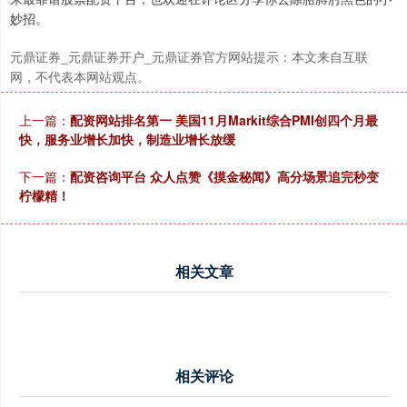
妙招。
北证50
1134.24
+11.37
+1.01%
元鼎证券_元鼎证券开户_元鼎证券官方网站提示：本文来自互联
网，不代表本网站观点。
上一篇：
配资网站排名第一 美国11月Markit综合PMI创四个月最
快，服务业增长加快，制造业增长放缓
下一篇：
配资咨询平台 众人点赞《摸金秘闻》高分场景追完秒变
柠檬精！
创业板指
3563.12
+47.56
+1.35%
相关文章
相关评论