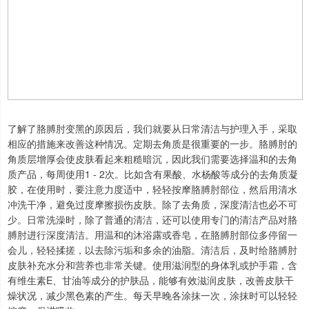
了解了胳膊肘变黑的原因后，我们就要从日常清洁与护理入手，采取
相应的措施来改善这种情况。定期去角质是很重要的一步。胳膊肘的
角质层增厚会使皮肤看起来粗糙暗沉，因此我们需要选择温和的去角
质产品，每周使用1 - 2次。比如含有果酸、水杨酸等成分的去角质凝
胶，在使用时，要注意力度适中，轻轻按摩胳膊肘部位，然后用清水
冲洗干净，避免过度摩擦损伤皮肤。除了去角质，深度清洁也必不可
少。日常洗澡时，除了普通的清洁，还可以使用专门的清洁产品对胳
膊肘进行深度清洁。用温和的沐浴露或香皂，在胳膊肘部位多停留一
会儿，轻轻揉搓，以去除污垢和多余的油脂。清洁后，及时给胳膊肘
皮肤补充水分和营养也非常关键。使用滋润型的身体乳或护手霜，含
有维生素E、甘油等成分的护肤品，能够有效滋润皮肤，改善皮肤干
燥状况，减少黑色素的产生。每天早晚各涂抹一次，涂抹时可以轻轻