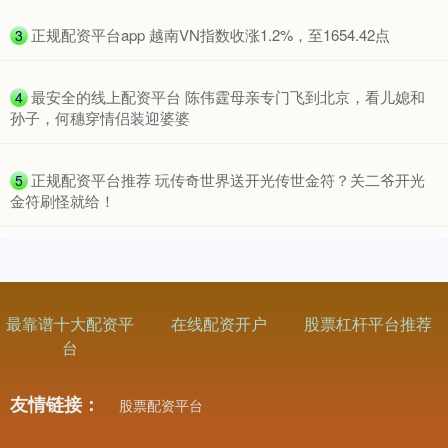
​正规配资平台app 越南VN指数收涨1.2%，至1654.42点
3
创业板指
3563.12
+47.56
+1.35%
​最安全的线上配资平台 陈伟霆母亲专门飞到北京，看儿媳和
4
孙子，何穗穿情侣装迎婆婆
​正规配资平台推荐 玩传奇世界送开光传世金符？关二爷开光
5
金符刷怪就给！
基金指数
7242.10
+12.30
+0.17%
最靠谱十大配资平
在线配资开户
股票杠杆平台推荐
台
友情链接：
股票配资平台