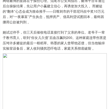
网络赌博的套路在于操控心理。汕尾市公安局指出，赌博平台常通过
后台操纵结果，先让用户小赢建立信心，再诱使加大投入 。而赌徒
的“翻本”心态会成为致命推手——日喀则市的干部尼玛在中奖10万元
后，对“一夜暴富”产生执念，抵押房产、借高利贷试图回本，最终因
挪用公款被判刑 。
她试过停手，但三天后催收电话直接打到了父亲的单位。老爷子一辈
子教书育人，听到“你女儿欠债”后血压飙到200。这种家庭连带伤害是
压垮许多赌徒的最后一根稻草。韩墨的家人曾帮他还债，但当他输掉
实验室设备后，家人收到骚扰恐吓电话，家庭关系彻底破裂 。