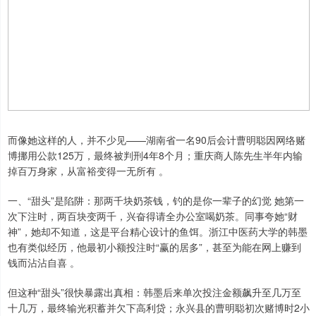
而像她这样的人，并不少见——湖南省一名90后会计曹明聪因网络赌
博挪用公款125万，最终被判刑4年8个月；重庆商人陈先生半年内输
掉百万身家，从富裕变得一无所有 。
一、“甜头”是陷阱：那两千块奶茶钱，钓的是你一辈子的幻觉 她第一
次下注时，两百块变两千，兴奋得请全办公室喝奶茶。同事夸她“财
神”，她却不知道，这是平台精心设计的鱼饵。浙江中医药大学的韩墨
也有类似经历，他最初小额投注时“赢的居多”，甚至为能在网上赚到
钱而沾沾自喜 。
但这种“甜头”很快暴露出真相：韩墨后来单次投注金额飙升至几万至
十几万，最终输光积蓄并欠下高利贷；永兴县的曹明聪初次赌博时2小