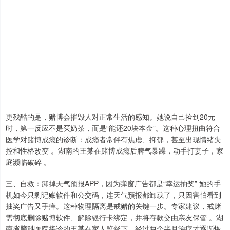
更残酷的是，赌博会摧毁人对正常生活的感知。她说自己捡到20元
时，第一反应不是买奶茶，而是“能还20块本金”。这种心理扭曲符合
医学对赌博成瘾的诊断：成瘾者常伴有焦虑、抑郁，甚至出现情绪失
控和性格改变 。湖南的王某在赌博成瘾后脾气暴躁，动手打妻子，家
庭濒临破碎 。
三、自救：卸掉天气预报APP，因为弹窗广告都是“幸运抽奖” 她的手
机如今只剩记账软件和公交码，连天气预报都卸载了，只因害怕看到
抽奖广告又手痒。这种物理隔离是戒赌的关键一步。专家建议，戒赌
需彻底删除赌博软件、解除银行卡绑定，并将存款交由亲友保管 。湖
南省脑科医院接诊的王某在家人监督下，经过两个半月治疗才逐渐恢