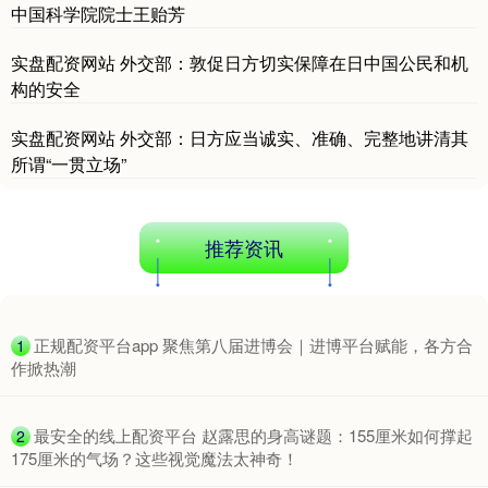
中国科学院院士王贻芳
实盘配资网站 外交部：敦促日方切实保障在日中国公民和机
构的安全
沪深300
4694.44
+43.13
+0.93%
实盘配资网站 外交部：日方应当诚实、准确、完整地讲清其
所谓“一贯立场”
推荐资讯
北证50
1134.24
+11.37
+1.01%
​正规配资平台app 聚焦第八届进博会｜进博平台赋能，各方合
1
作掀热潮
​最安全的线上配资平台 赵露思的身高谜题：155厘米如何撑起
2
175厘米的气场？这些视觉魔法太神奇！