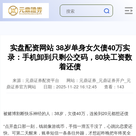
实盘配资网站 38岁单身女欠债40万实
录：手机卸到只剩公交码，80块工资数
着还债
来源：元鼎证券配资平台
网站：元鼎证券_元鼎证券开户_元
鼎证券官方网站
日期：2025-11-22 16:12:45
查看：143
被赌博割断快乐神经的人：38岁，欠债40万，连捡到20元都想还债
“点开盘口那一刻，钱就像游戏币，手指一滑五千没了，心跳比恋爱还
快。可第二天醒来，账单短信一条条往外蹦，才想起昨晚把年终奖全