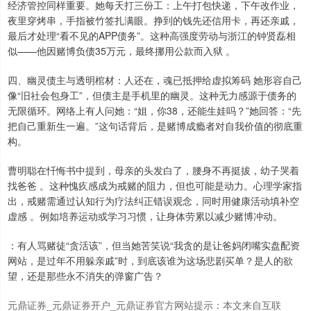
经济管控同样重要。她每天打三份工：上午打包快递，下午改作业，
深证成指
14311.01
+200.89
+1.42%
夜里穿烤串，手指被竹签扎满眼。挣到的钱先还信用卡，再还亲戚，
最后才处理“看不见的APP债务”。这种高强度劳动与浙江的钟贤磊相
似——他因赌博负债35万元，最终挪用公款而入狱 。
四、幽灵债主与透明棺材：人还在，魂已抵押给虚拟筹码 她形容自己
像“旧社会包身工”，但债主是手机里的幽灵。这种无力感源于债务的
无限循环。网络上有人问她：“姐，你38，还能生娃吗？”她回答：“先
把自己重新生一遍。”这句话背后，是赌博成瘾者对自我价值的彻底重
构。
沪深300
4694.44
+43.13
+0.93%
曹明聪在忏悔书中提到，母亲的头发白了，腰身不再挺拔，幼子哭着
找爸爸 。这种愧疚感成为戒赌的阻力，但也可能是动力。心理学家指
出，戒赌需通过认知行为疗法纠正错误观念，同时用健康活动填补空
虚感 。例如培养运动或学习习惯，让身体劳累以减少赌博冲动。
：有人骂赌徒“贪活该”，但当她苦笑说“我贪的是让爸妈闭嘴实盘配资
网站，是过年不用躲亲戚”时，到底该谁为这场悲剧买单？是人的欲
望，还是那些永不消失的弹窗广告？
北证50
1134.24
+11.37
+1.01%
元鼎证券_元鼎证券开户_元鼎证券官方网站提示：本文来自互联