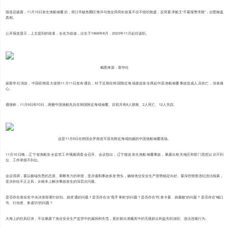
报道还披露，11月10日发生渔船倾覆后，营口市鲅鱼圈区海洋与渔业局局长徐某不仅不组织救援，反而要求船主“不要报警求救”，企图掩盖
真相。
公开报道显示，上文提到的徐某，全名为徐放，出生于1968年8月，2023年11月起任该职。
截图来源：新华社
据新华社消息，中国驻韩国大使馆11月11日发布通告，对于近期在韩国附近海域接连发生两起中国渔船倾覆事故造成人员伤亡，深表痛
心。
通报称，11月9日和10日，两艘中国渔船先后在韩国附近海域倾覆。目前共有8人获救、2人死亡、12人失踪。
这是11月9日在韩国全罗南道可居岛附近海域拍摄的中国渔船倾覆现场。
11月10日晚，辽宁省渔船安全监管工作视频调度会召开。会议指出，辽宁接连发生渔船倾覆事故，暴露出相关地区和部门思想认识不到
位、工作举措不到位。
会议强调，要以极端负责的态度、果断有力的举措，坚决遏制事故多发势头，确保渔业安全生产形势稳定向好。要深挖彻查违纪违法线索，
坚决刹住不正之风，从根本上解决事故发生的深层次问题。
是否存在落实党中央决策部署打折扣、搞变通的问题？是否存在当“甩手掌柜”的问题？是否存在“吃拿卡要、搞腐败”的问题？是否存在“喊口
号、行动差、务虚功”的问题？
大海上的狂风巨浪，不仅暴露了渔业安全生产监管中的漏洞和失范，更折射出潜藏其中的无视群众利益失职渎职、违法违规行为。