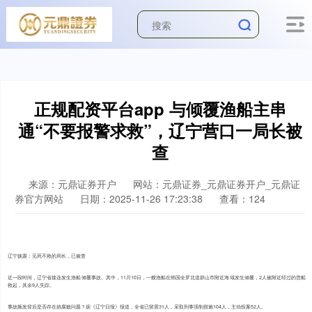
正规配资平台app 与倾覆渔船主串
通“不要报警求救”，辽宁营口一局长被
查
来源：元鼎证券开户
网站：元鼎证券_元鼎证券开户_元鼎证
券官方网站
日期：2025-11-26 17:23:38
查看：124
辽宁披露：见死不救的局长，已被查
近一段时间，辽宁省接连发生渔船倾覆事故。其中，11月10日，一艘渔船在韩国全罗北道群山市附近海域发生倾覆，2人被附近经过的货船
救起，其余9人失踪。
事故频发背后是否存在搞腐败问题？据《辽宁日报》报道，全省已留置31人，采取刑事强制措施104人，主动投案52人。