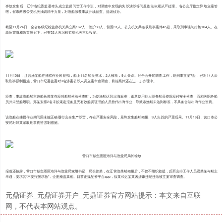
事故发生后，辽宁省纪委监委牵头成立监督问责工作专班，对调查中发现的失职渎职等问题依法依规从严处理。省公安厅指定异地立案管
辖，省市两级公安机关抽调精干力量，对渔船倾覆事故并线侦查、提级侦办。
截至11月24日，全省各级纪检监察机关共立案162人，管护30人，留置31人。公安机关共破获刑事案件45起，采取刑事强制措施104人。在
高压震慑和政策感召下，已有52人向纪检监察机关主动投案。
11月10日，辽营渔某船在捕捞作业时翻扣，船上11名船员落水，2人被救，9人失踪。经全面开展调查工作，现刑事立案7起，已对14人采
取刑事强制措施，营口市纪委监委对3名涉案公职人员立案审查调查，目前案件还在进一步办理中。
经查，事故渔船船主兼船长郑某在应对船舶检验检查时，为使渔船达到出海标准，蓄意使用他人职务船员资质应付安全检查，而相关职务船
员并未登船履职。郑某安排2名未按规定报备且无有效船员证书的人员替代出海作业，导致该渔船未达到标准，不具备合法出海作业资质。
该渔船在捕捞作业期间因未能正确履行安全生产职责，存在严重安全风险，最终发生船舶倾覆、9人失踪的严重后果。11月16日，营口市公
安局对郑某采取刑事拘留强制措施。
营口市鲅鱼圈区海洋与渔业局局长徐放
报道还披露，营口市鲅鱼圈区海洋与渔业局党组书记、局长徐某，在辽营渔某船倾覆后，不仅不组织救援，反而安排工作人员迟某某与船主
串通，要求其“不要报警求救”，企图掩盖真相。目前正规配资平台app，徐某和迟某某因涉嫌违纪违法被立案审查调查。
元鼎证券_元鼎证券开户_元鼎证券官方网站提示：本文来自互联
网，不代表本网站观点。