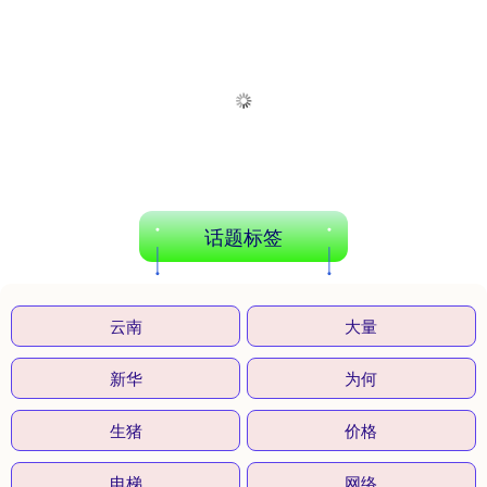
话题标签
云南
大量
新华
为何
生猪
价格
电梯
网络