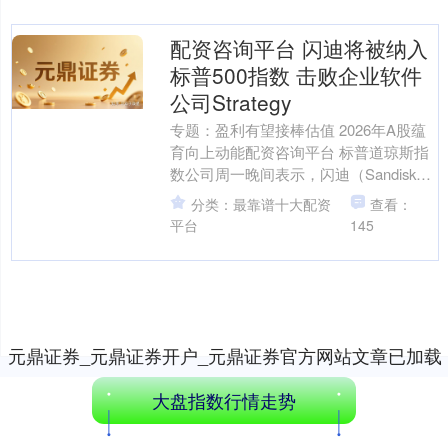
配资咨询平台 闪迪将被纳入
标普500指数 击败企业软件
公司Strategy
专题：盈利有望接棒估值 2026年A股蕴
育向上动能配资咨询平台 标普道琼斯指
数公司周一晚间表示，闪迪（Sandisk
Corp．）将于周五被纳入标普500指
分类：最靠谱十大配资
查看：
数。....
平台
145
元鼎证券_元鼎证券开户_元鼎证券官方网站文章已加载
完成
大盘指数行情走势