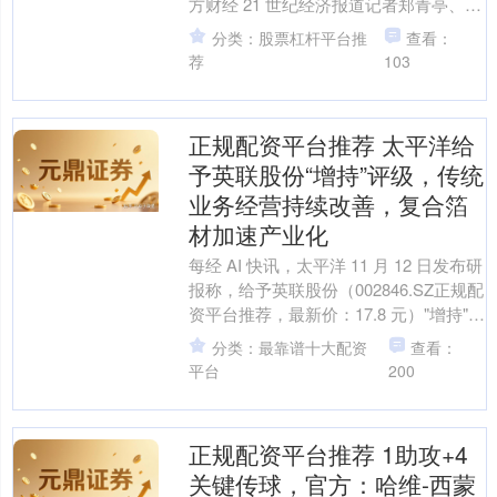
方财经 21 世纪经济报道记者郑青亭、实
习记者陈颖 "当前，中国企业在卡....
分类：股票杠杆平台推
查看：
荐
103
正规配资平台推荐 太平洋给
予英联股份“增持”评级，传统
业务经营持续改善，复合箔
材加速产业化
每经 AI 快讯，太平洋 11 月 12 日发布研
报称，给予英联股份（002846.SZ正规配
资平台推荐，最新价：17.8 元）"增持"评
级。评级理由主要包括：....
分类：最靠谱十大配资
查看：
平台
200
正规配资平台推荐 1助攻+4
关键传球，官方：哈维-西蒙