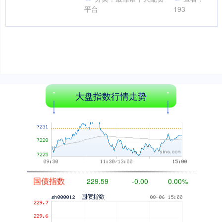
平台
193
大盘指数行情走势
基金指数
7229.80
-1.63
-0.02%
国债指数
229.59
-0.00
0.00%