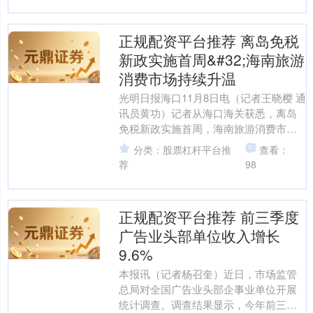
正规配资平台推荐 离岛免税
新政实施首周&#32;海南旅游
消费市场持续升温
光明日报海口11月8日电（记者王晓樱 通
讯员黄功）记者从海口海关获悉，离岛
免税新政实施首周，海南旅游消费市场
持续升温。据统计正规配资平台推荐，
分类：股票杠杆平台推
查看：
11月1日至7日，....
荐
98
正规配资平台推荐 前三季度
广告业头部单位收入增长
9.6%
本报讯（记者杨召奎）近日，市场监管
总局对全国广告业头部企事业单位开展
统计调查。调查结果显示，今年前三季