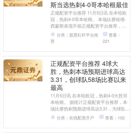
斯当选热刺4-0哥本哈根最佳
正规配资平台推荐 11月5日讯 在本轮欧
冠，热刺4-0哥本哈根。 本场比赛哈维-
西蒙斯表现不俗正规配资平台推荐，贡
献1次助攻，4次关键传球，赛后他也当
分类：股票杠杆平台推
查看：
选欧冠官方....
荐
221
正规配资平台推荐 4球大
胜，热刺本场预期进球高达
3.31，创球队58场比赛以来
最高
11月5日讯 在本轮欧冠，热刺4-0大胜哥
本哈根。 据统计正规配资平台推荐，本
场比赛热刺预期进球高达3.31，为球队自
去年11月对阵罗马之后最高（3.74），
分类：在线配资开户
查看：102
期....