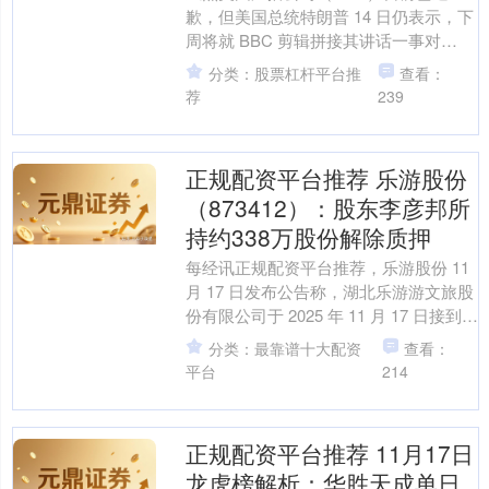
歉，但美国总统特朗普 14 日仍表示，下
周将就 BBC 剪辑拼接其讲话一事对
BBC 起诉，并索赔 10 亿到 50 亿美
分类：股票杠杆平台推
查看：
元。....
荐
239
正规配资平台推荐 乐游股份
（873412）：股东李彦邦所
持约338万股份解除质押
每经讯正规配资平台推荐，乐游股份 11
月 17 日发布公告称，湖北乐游游文旅股
份有限公司于 2025 年 11 月 17 日接到股
东李彦邦先生的通知，李彦邦先....
分类：最靠谱十大配资
查看：
平台
214
正规配资平台推荐 11月17日
龙虎榜解析：华胜天成单日