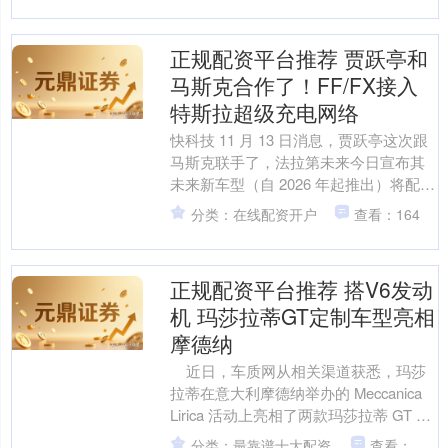
沪深300
4651.31
-6.85
-0.15%
正规配资平台推荐 贾跃亭和
马斯克合作了！FF/FX接入
特斯拉超级充电网络
快科技 11 月 13 日消息，贾跃亭这次跟
马斯克联手了，法拉第未来今日宣布其
未来新车型（自 2026 年起推出）将配备
NACS（北美充电标准）接口，并可直
分类：在线配资开户
查看：164
接....
北证50
1122.88
+3.42
+0.30%
正规配资平台推荐 搭V6发动
机 玛莎拉蒂GT定制车型亮相
摩德纳
近日，车质网从相关渠道获悉，玛莎
拉蒂在意大利摩德纳举办的 Meccanica
Lirica 活动上亮相了两款玛莎拉蒂 GT 定
制车型，新车是 Botte....
创业板指
3515.56
-19.58
-0.55%
分类：最靠谱十大配资
查看：